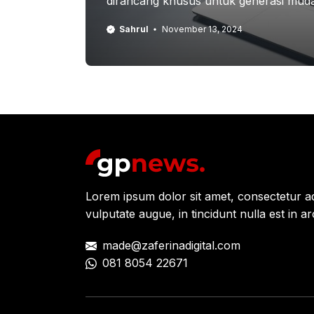
dirancang khusus untuk generasi muda
Sahrul
November 13, 2024
Lorem ipsum dolor sit amet, consectetur adipi
vulputate augue, in tincidunt nulla est in ar
made@zaferinadigital.com
081 8054 22671