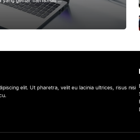
 yang gemar menikmati ...
scing elit. Ut pharetra, velit eu lacinia ultrices, risus nisi
cu.