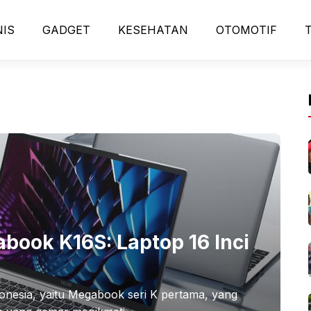
NIS
GADGET
KESEHATAN
OTOMOTIF
book K16S: Laptop 16 Inci
onesia, yaitu Megabook seri K pertama, yang