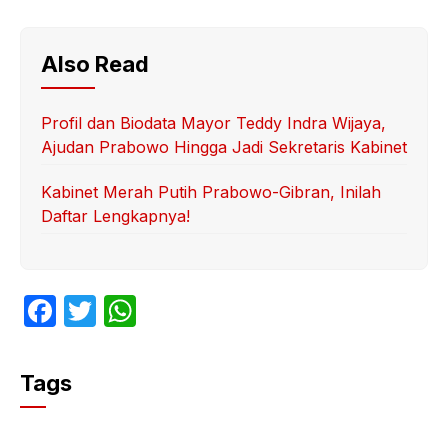
Also Read
Profil dan Biodata Mayor Teddy Indra Wijaya,
Ajudan Prabowo Hingga Jadi Sekretaris Kabinet
Kabinet Merah Putih Prabowo-Gibran, Inilah
Daftar Lengkapnya!
F
T
W
a
w
h
c
itt
at
Tags
e
er
s
b
A