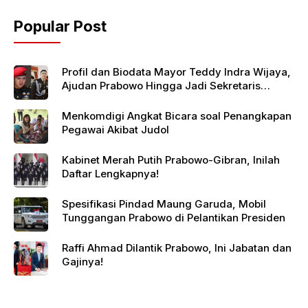
o
p
Popular Post
o
p
k
Profil dan Biodata Mayor Teddy Indra Wijaya,
Ajudan Prabowo Hingga Jadi Sekretaris
Kabinet
Menkomdigi Angkat Bicara soal Penangkapan
Pegawai Akibat Judol
Kabinet Merah Putih Prabowo-Gibran, Inilah
Daftar Lengkapnya!
Spesifikasi Pindad Maung Garuda, Mobil
Tunggangan Prabowo di Pelantikan Presiden
Raffi Ahmad Dilantik Prabowo, Ini Jabatan dan
Gajinya!